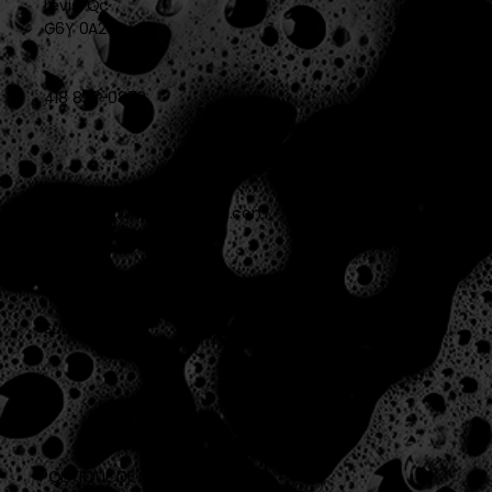
Lévis, Qc
G6Y 0A2
418 837-0873
info@produitstechnikem.com
Suivez-nous !
POLITIQUE DE CONFIDENTIALITÉ