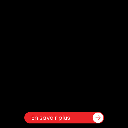
À PROPOS
Distributions ABR Inc. est établie dans
la région de la Chaudière-
Appalaches depuis près de 25 ans et
se spécialise dans la fabrication et la
distribution des produits Technikem.
En savoir plus