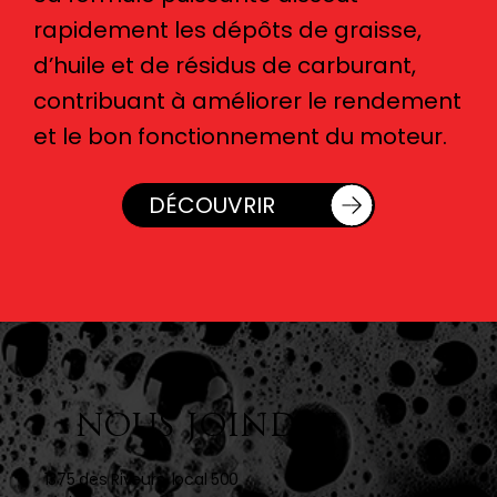
rapidement les dépôts de graisse,
d’huile et de résidus de carburant,
contribuant à améliorer le rendement
et le bon fonctionnement du moteur.
NOUS JOINDRE
1375 des Riveurs, local 500